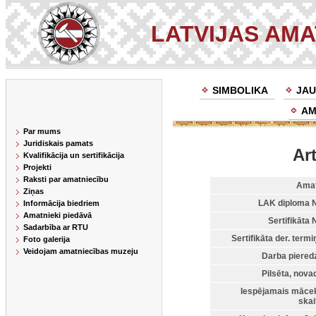
LATVIJAS AM
SIMBOLIKA
JAU
AM
Par mums
Juridiskais pamats
Ar
Kvalifikācija un sertifikācija
Projekti
Raksti par amatniecību
Amat
Ziņas
LAK diploma N
Informācija biedriem
Amatnieki piedāvā
Sertifikāta N
Sadarbība ar RTU
Sertifikāta der. termi
Foto galerija
Veidojam amatniecības muzeju
Darba piered
Pilsēta, nova
Iespējamais māce
skai