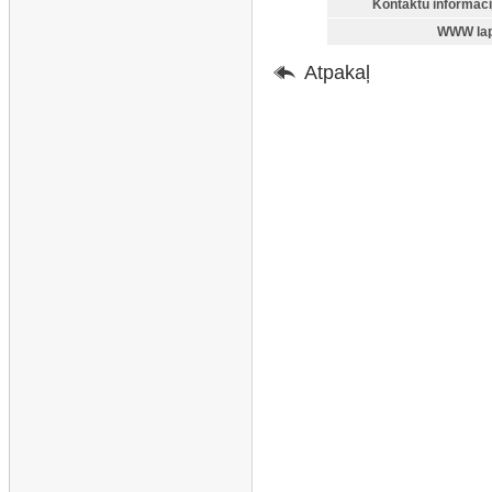
Kontaktu informāci
WWW lap
Atpakaļ