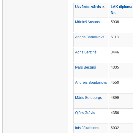
Uzvārds, vārds
LAK diploma
Nr.
Mārtiņš Ansons
5938
Andris Baravikovs
6118
Agris Bērziņš
3446
Ivars Bērziņš
4335
Andrejs Bogdanovs
4550
Māris Goldbergs
4899
Ojārs Grāvis
4356
Ints Jēkabsons
6032