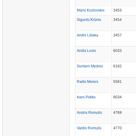
Māris Kozlovskis
3453
Sigurds Krūms
3454
Andis Līdaka
3457
Andis Losis
6033
Guntars Mednis
6182
Raitis Meiers
5581
Ivars Pidiks
6034
Andris Romulis
4769
Valdis Romulis
4770