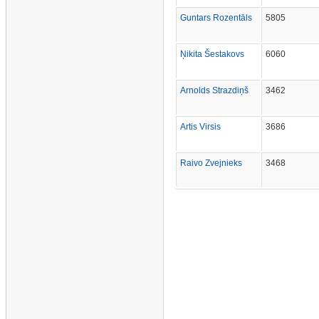
Guntars Rozentāls
5805
Ņikita Šestakovs
6060
Arnolds Strazdiņš
3462
Artis Virsis
3686
Raivo Zvejnieks
3468