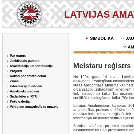
LATVIJAS AM
SIMBOLIKA
JAU
AM
Par mums
Juridiskais pamats
Meistaru reģistrs
Kvalifikācija un sertifikācija
Projekti
Raksti par amatniecību
No 1994. gada 14. marta Latvijas
dokumentu izsniegšanu amatniekiem. 
Ziņas
kuras apstiprinājis Ministru kabinet
Informācija biedriem
organizāciju izstrādātiem kritērijiem
Amatnieki piedāvā
tiek izsniegti uz laiku. Tas nozīmē
Sadarbība ar RTU
sertifikāta izsniegšanas laiku. Pēc ta
Foto galerija
Latvijas Amatniecības kameras 201
Veidojam amatniecības muzeju
amatniecības prakses sertifikātu pieš
noteikumiem meistaru reģistrā tiek n
informācijai un ievērot sertifikācijas t
Saraksts sakārtots pa amatiem alfabet
eksāmeniem un LAK profesionālo org