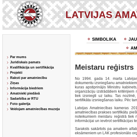
LATVIJAS AM
SIMBOLIKA
JAU
AM
Par mums
Juridiskais pamats
Meistaru reģistrs
Kvalifikācija un sertifikācija
Projekti
Raksti par amatniecību
No 1994. gada 14. marta Latvijas
dokumentu izsniegšanu amatniekiem. 
Ziņas
kuras apstiprinājis Ministru kabinet
Informācija biedriem
organizāciju izstrādātiem kritērijiem
Amatnieki piedāvā
tiek izsniegti uz laiku. Tas nozīmē
Sadarbība ar RTU
sertifikāta izsniegšanas laiku. Pēc ta
Foto galerija
Latvijas Amatniecības kameras 201
Veidojam amatniecības muzeju
amatniecības prakses sertifikātu pieš
noteikumiem meistaru reģistrā tiek n
informācijai un ievērot sertifikācijas t
Saraksts sakārtots pa amatiem alfabet
eksāmeniem un LAK profesionālo org