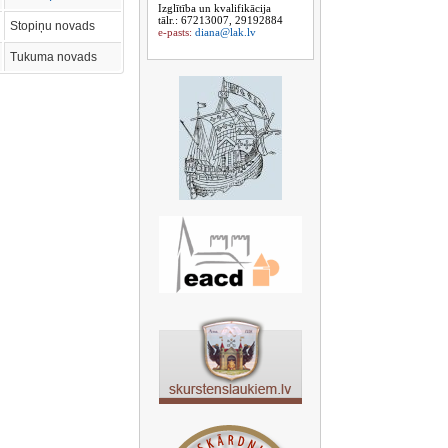
Izglītība un kvalifikācija
tālr.: 67213007, 29192884
Stopiņu novads
e-pasts:
diana@lak.lv
Tukuma novads