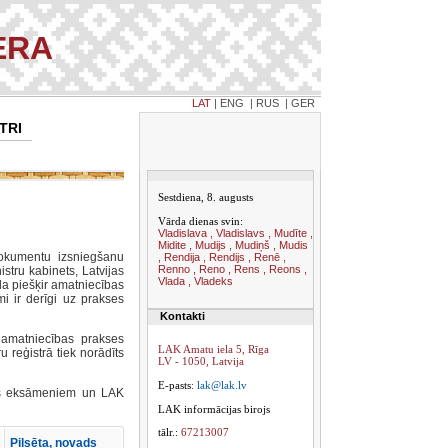
ERA
LAT
|
ENG
|
RUS
|
GER
TRI
Sestdiena, 8. augusts
Vārda dienas svin:
Vladislava , Vladislavs , Mudīte ,
Midite , Mudijs , Mudiņš , Mudis
dokumentu izsniegšanu
, Rendija , Rendijs , Renē ,
Renno , Reno , Rens , Reons ,
stru kabinets, Latvijas
Vlada , Vladeks
da piešķir amatniecības
mi ir derīgi uz prakses
Kontakti
 amatniecības prakses
LAK Amatu iela 5, Rīga
 reģistrā tiek norādīts
LV - 1050, Latvija
E-pasts
:
lak@lak.lv
cijas eksāmeniem un LAK
LAK informācijas birojs
tālr.:
67213007
Pilsēta, novads