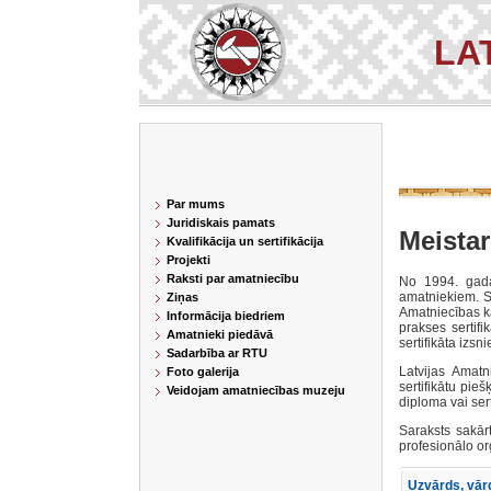
LA
Par mums
Juridiskais pamats
Meistar
Kvalifikācija un sertifikācija
Projekti
Raksti par amatniecību
No 1994. gada
amatniekiem. Sa
Ziņas
Amatniecības ka
Informācija biedriem
prakses sertifi
Amatnieki piedāvā
sertifikāta izs
Sadarbība ar RTU
Latvijas Amat
Foto galerija
sertifikātu pie
Veidojam amatniecības muzeju
diploma vai sert
Saraksts sakār
profesionālo o
Uzvārds, vā