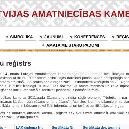
TVIJAS AMATNIECĪBAS KAM
SIMBOLIKA
JAUNUMI
KONFERENCES
REĢIS
AMATA MEISTARU PADOMI
u reģistrs
 14. marta Latvijas Amatniecības kamera atjauno un turpina kvalifikācijas 
skaņā ar likumu "Par amatniecību" tajās darbības jomās, kuras apstiprinājis Mini
mera atbilstoši LAK profesionālo organizāciju izstrādātiem kritērijiem no 2004.ga
kātus, kuri tiek izsniegti uz laiku. Tas nozīmē, ka amata meistara un zeļļa diplo
niegšanas laiku. Pēc tam šie sertifikāti jāsaņem uz nākošo termiņu.
niecības kameras 2011.gada 31.maija prezidija sēdē pieņemti "Noteikumi par
šķiršanas kārtību, reģistrēšanu un anulēšanu". Atbilstoši šiem noteikumiem meistaru
ifikāta numurs. Lūdzam sekot līdzi informācijai un ievērot sertifikācijas termiņus.
tots pa amatiem alfabeta kārtībā. Reģistrs tiek aktualizēts atbilstoši kvalifikā
rganizāciju iesniegumiem.
rds
LAK diploma Nr.
Sertifikāta Nr.
Sertifikāta der. termiņš