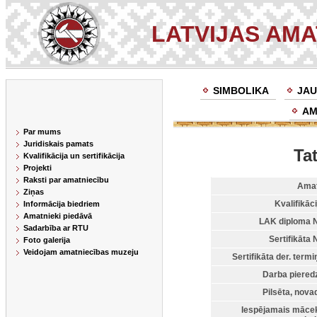
LATVIJAS AM
SIMBOLIKA
JAU
AM
Par mums
Juridiskais pamats
Ta
Kvalifikācija un sertifikācija
Projekti
Raksti par amatniecību
Amat
Ziņas
Kvalifikāci
Informācija biedriem
Amatnieki piedāvā
LAK diploma N
Sadarbība ar RTU
Sertifikāta N
Foto galerija
Veidojam amatniecības muzeju
Sertifikāta der. termi
Darba piered
Pilsēta, nova
Iespējamais māce