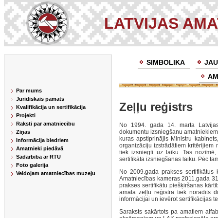
LATVIJAS AM
SIMBOLIKA
JAU
AM
Par mums
Juridiskais pamats
Zeļļu reģistrs
Kvalifikācija un sertifikācija
Projekti
Raksti par amatniecību
No 1994. gada 14. marta Latvijas
dokumentu izsniegšanu amatniekiem. 
Ziņas
kuras apstiprinājis Ministru kabinet
Informācija biedriem
organizāciju izstrādātiem kritērijiem
Amatnieki piedāvā
tiek izsniegti uz laiku. Tas nozīmē
Sadarbība ar RTU
sertifikāta izsniegšanas laiku. Pēc ta
Foto galerija
No 2009.gada prakses sertifikātus 
Veidojam amatniecības muzeju
Amatniecības kameras 2011.gada 31.
prakses sertifikātu piešķiršanas kārt
amata zeļļu reģistrā tiek norādīts 
informācijai un ievērot sertifikācijas t
Saraksts sakārtots pa amatiem alfabēt