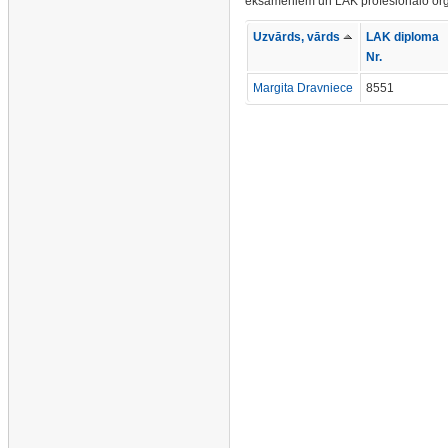
eksāmeniem un LAK profesionālo org
Uzvārds, vārds
LAK diploma
Nr.
Margita Dravniece
8551