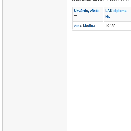
eksāmeniem un LAK profesionālo org
Uzvārds, vārds
LAK diploma
Nr.
Ance Mediņa
10425