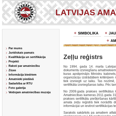
LATVIJAS AM
SIMBOLIKA
JAU
AM
Par mums
Juridiskais pamats
Zeļļu reģistrs
Kvalifikācija un sertifikācija
Projekti
Raksti par amatniecību
No 1994. gada 14. marta Latvijas
dokumentu izsniegšanu amatniekiem. 
Ziņas
kuras apstiprinājis Ministru kabinet
Informācija biedriem
organizāciju izstrādātiem kritērijiem
Amatnieki piedāvā
tiek izsniegti uz laiku. Tas nozīmē
Sadarbība ar RTU
sertifikāta izsniegšanas laiku. Pēc ta
Foto galerija
No 2009.gada prakses sertifikātus 
Veidojam amatniecības muzeju
Amatniecības kameras 2011.gada 31.
prakses sertifikātu piešķiršanas kārt
amata zeļļu reģistrā tiek norādīts 
informācijai un ievērot sertifikācijas t
Saraksts sakārtots pa amatiem alfabēt