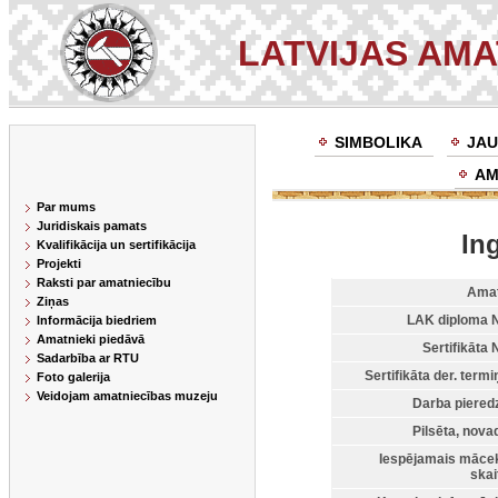
LATVIJAS AM
SIMBOLIKA
JAU
AM
Par mums
Juridiskais pamats
In
Kvalifikācija un sertifikācija
Projekti
Raksti par amatniecību
Amat
Ziņas
LAK diploma N
Informācija biedriem
Amatnieki piedāvā
Sertifikāta N
Sadarbība ar RTU
Sertifikāta der. termi
Foto galerija
Veidojam amatniecības muzeju
Darba piered
Pilsēta, nova
Iespējamais māce
skai