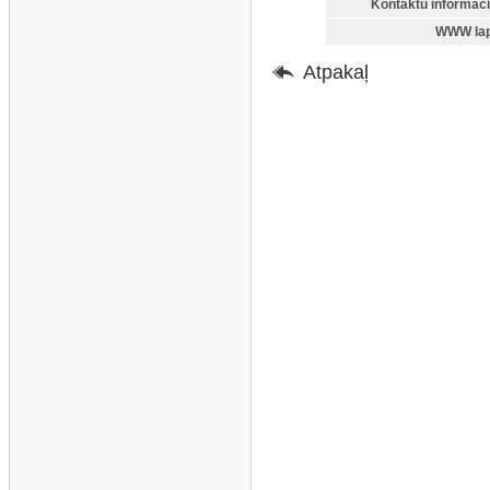
Kontaktu informāci
WWW lap
Atpakaļ