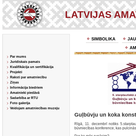
LATVIJAS AM
SIMBOLIKA
JAU
AM
Par mums
Juridiskais pamats
Kvalifikācija un sertifikācija
Projekti
Raksti par amatniecību
Ziņas
Informācija biedriem
Amatnieki piedāvā
Sadarbība ar RTU
Foto galerija
Veidojam amatniecības muzeju
Guļbūvju un koka konst
Rīgā, 11. decembrī notiks 5.starptau
būvniecības konference, kas pulcinās