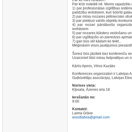
Par ko mēs runāsim?
Par krīzi noteikti nē. Mums vajadzētu
1) par profesionālas izglītības sistē
palīdzību ierēdņiem, kuri šobrīd gata
2) par mūsu nozares pētniecisko struk
3) par piekļuvi valsts objektu konkurs
4) par nozari pārstāvošo organizāc
ierēdņiem
5) par nozares klāsteru veidošanu un
6) par izglītojošo un pieredzes apm
7) gan būs vēl kādam ko teikt...
Mēģināsim visos jautājumos piesaistī
Šoreiz būs jāiztiek bez konferenču se
Uzaiciniet līdzi mūsu lietpratējus un n
Kārlis Apinis, Vilnis Kazāks
Konferences organizatori ir Latvijas
Guļbūvētāju asociācija), Latvijas Etn
Norises vieta:
Ķīpsala, Āzenes iela 18
Ierašanās no:
9:00
Kontakti:
Laima Grāve
woodlatvia@gmail.com