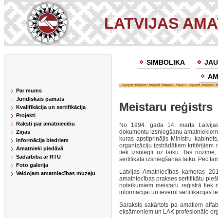
LATVIJAS AM
SIMBOLIKA
JAU
AM
Par mums
Juridiskais pamats
Meistaru reģistrs
Kvalifikācija un sertifikācija
Projekti
Raksti par amatniecību
No 1994. gada 14. marta Latvijas
dokumentu izsniegšanu amatniekiem. 
Ziņas
kuras apstiprinājis Ministru kabinet
Informācija biedriem
organizāciju izstrādātiem kritērijiem
Amatnieki piedāvā
tiek izsniegti uz laiku. Tas nozīmē
Sadarbība ar RTU
sertifikāta izsniegšanas laiku. Pēc ta
Foto galerija
Latvijas Amatniecības kameras 201
Veidojam amatniecības muzeju
amatniecības prakses sertifikātu pieš
noteikumiem meistaru reģistrā tiek n
informācijai un ievērot sertifikācijas t
Saraksts sakārtots pa amatiem alfabet
eksāmeniem un LAK profesionālo org