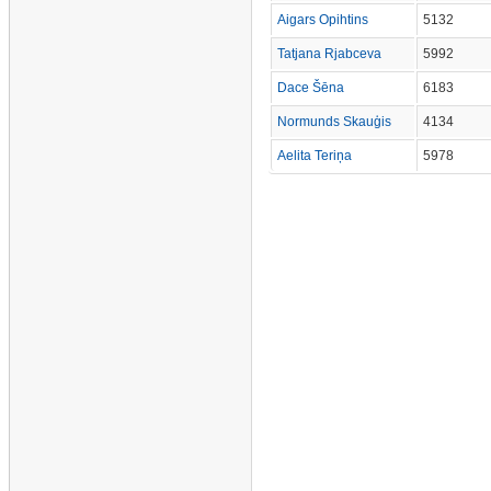
Aigars Opihtins
5132
Tatjana Rjabceva
5992
Dace Šēna
6183
Normunds Skauģis
4134
Aelita Teriņa
5978