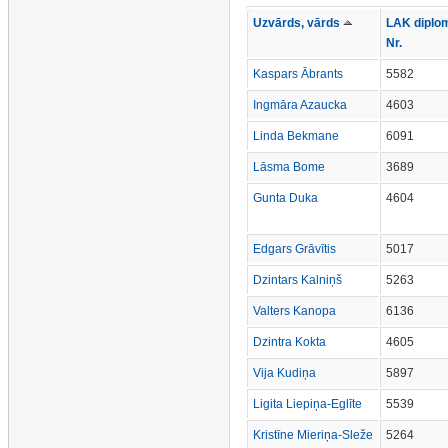
Uzvārds, vārds
LAK diplo
Nr.
Kaspars Ābrants
5582
Ingmāra Azaucka
4603
Linda Bekmane
6091
Lāsma Bome
3689
Gunta Duka
4604
Edgars Grāvītis
5017
Dzintars Kalniņš
5263
Valters Kanopa
6136
Dzintra Kokta
4605
Vija Kudiņa
5897
Ligita Liepiņa-Eglīte
5539
Kristīne Mieriņa-Sleže
5264