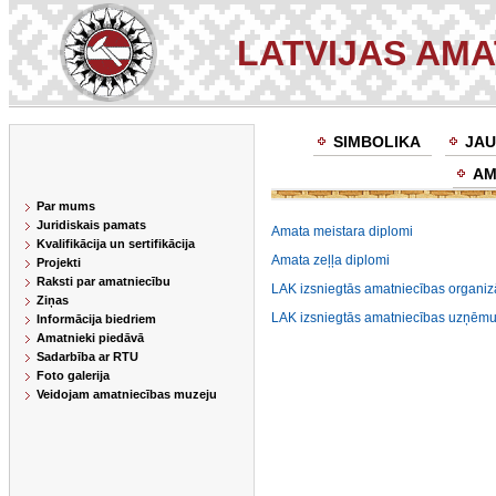
LATVIJAS AM
SIMBOLIKA
JAU
AM
Par mums
Juridiskais pamats
Amata meistara diplomi
Kvalifikācija un sertifikācija
Amata zeļļa diplomi
Projekti
Raksti par amatniecību
LAK izsniegtās amatniecības organizāc
Ziņas
LAK izsniegtās amatniecības uzņēmum
Informācija biedriem
Amatnieki piedāvā
Sadarbība ar RTU
Foto galerija
Veidojam amatniecības muzeju